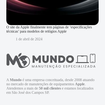
O site da Apple finalmente tem páginas de ‘especificações
técnicas’ para modelos de relógios Apple
1 de abril de 2024
A
Mundo
é uma empresa conceituada, desde 2008 atuando
no mercado de manutenções de equipamentos
Apple
.
Atendemos a mais de
50 mil clientes
e estamos localizados
em São José dos Campos SP.