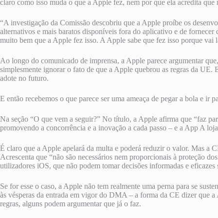
claro como isso muda o que a Apple fez, nem por que ela acredita que n
“A investigação da Comissão descobriu que a Apple proíbe os desenvol
alternativos e mais baratos disponíveis fora do aplicativo e de fornec
muito bem que a Apple fez isso. A Apple sabe que fez isso porque vai
Ao longo do comunicado de imprensa, a Apple parece argumentar que, c
simplesmente ignorar o fato de que a Apple quebrou as regras da UE. 
adote no futuro.
E então recebemos o que parece ser uma ameaça de pegar a bola e ir pa
Na seção “O que vem a seguir?” No título, a Apple afirma que “faz pa
promovendo a concorrência e a inovação a cada passo – e a App A loja 
É claro que a Apple apelará da multa e poderá reduzir o valor. Mas a 
Acrescenta que “não são necessários nem proporcionais à proteção dos 
utilizadores iOS, que não podem tomar decisões informadas e eficazes 
Se for esse o caso, a Apple não tem realmente uma perna para se suste
às vésperas da entrada em vigor do DMA – a forma da CE dizer que a A
regras, alguns podem argumentar que já o faz.