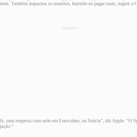
Store. Também impactou os usuários, fazendo-os pagar mais, sugere a C
ANÚNCIOS
otify, uma empresa com sede em Estocolmo, na Suécia”, diz Apple. “O S
gação.”