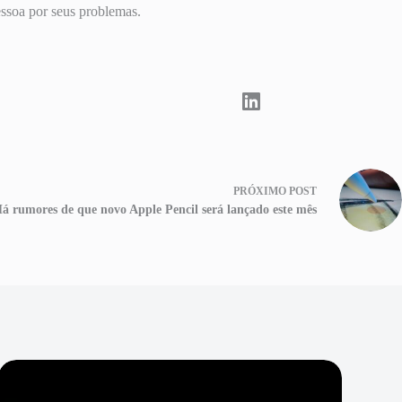
essoa por seus problemas.
PRÓXIMO
POST
á rumores de que novo Apple Pencil será lançado este mês