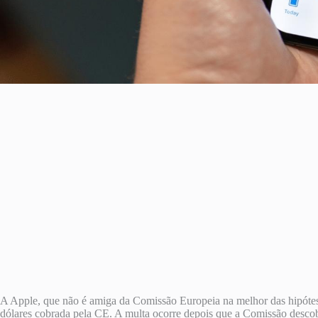
A Apple, que não é amiga da Comissão Europeia na melhor das hipótese
dólares cobrada pela CE. A multa ocorre depois que a Comissão descob