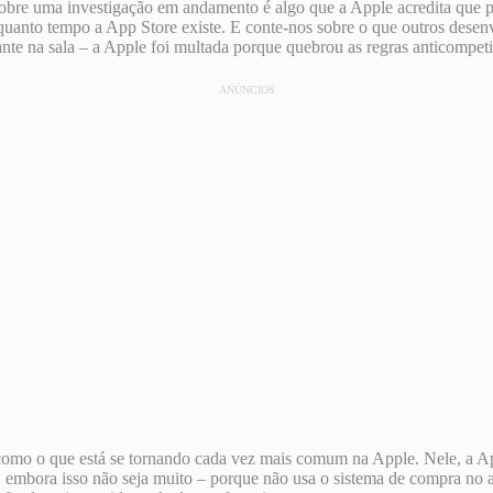
re uma investigação em andamento é algo que a Apple acredita que prec
quanto tempo a App Store existe. E conte-nos sobre o que outros dese
te na sala – a Apple foi multada porque quebrou as regras anticompetit
ANÚNCIOS
omo o que está se tornando cada vez mais comum na Apple. Nele, a App
 embora isso não seja muito – porque não usa o sistema de compra no a