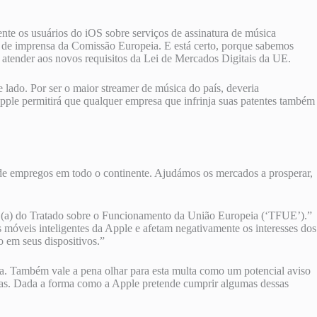
te os usuários do iOS sobre serviços de assinatura de música
ado de imprensa da Comissão Europeia. E está certo, porque sabemos
 atender aos novos requisitos da Lei de Mercados Digitais da UE.
lado. Por ser o maior streamer de música do país, deveria
pple permitirá que qualquer empresa que infrinja suas patentes também
 de empregos em todo o continente. Ajudámos os mercados a prosperar,
02 (a) do Tratado sobre o Funcionamento da União Europeia (‘TFUE’).”
 móveis inteligentes da Apple e afetam negativamente os interesses dos
 em seus dispositivos.”
ta. Também vale a pena olhar para esta multa como um potencial aviso
ras. Dada a forma como a Apple pretende cumprir algumas dessas