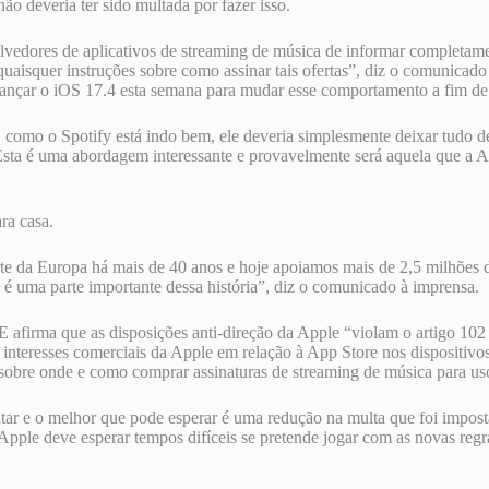
ão deveria ter sido multada por fazer isso.
vedores de aplicativos de streaming de música de informar completamen
er quaisquer instruções sobre como assinar tais ofertas”, diz o comunic
 lançar o iOS 17.4 esta semana para mudar esse comportamento a fim de
omo o Spotify está indo bem, ele deveria simplesmente deixar tudo de 
Esta é uma abordagem interessante e provavelmente será aquela que a A
ra casa.
rte da Europa há mais de 40 anos e hoje apoiamos mais de 2,5 milhões
é uma parte importante dessa história”, diz o comunicado à imprensa.
CE afirma que as disposições anti-direção da Apple “violam o artigo 1
interesses comerciais da Apple em relação à App Store nos dispositivos
sobre onde e como comprar assinaturas de streaming de música para uso
ntar e o melhor que pode esperar é uma redução na multa que foi impos
pple deve esperar tempos difíceis se pretende jogar com as novas reg