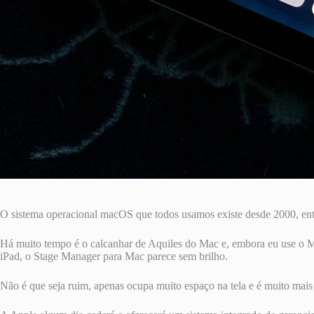
O sistema operacional macOS que todos usamos existe desde 2000, entã
Há muito tempo é o calcanhar de Aquiles do Mac e, embora eu use o M
iPad, o Stage Manager para Mac parece sem brilho.
Não é que seja ruim, apenas ocupa muito espaço na tela e é muito mais 