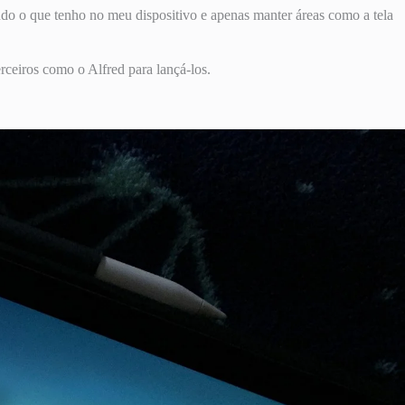
udo o que tenho no meu dispositivo e apenas manter áreas como a tela
rceiros como o Alfred para lançá-los.