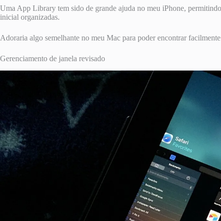
Uma App Library tem sido de grande ajuda no meu iPhone, permitindo-me
inicial organizadas.
Adoraria algo semelhante no meu Mac para poder encontrar facilmente o
Gerenciamento de janela revisado