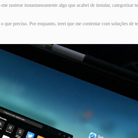
 rastrear instantaneamente algo que acabei de instalar, categorizar t
 que preciso. Por enquanto, terei que me contentar com soluções de te