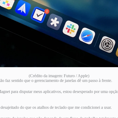
(Crédito da imagem: Futuro / Apple)
o faz sentido que o gerenciamento de janelas dê um passo à frente.
agnet para disputar meus aplicativos, estou desesperado por uma opçã
desajeitado do que os atalhos de teclado que me condicionei a usar.