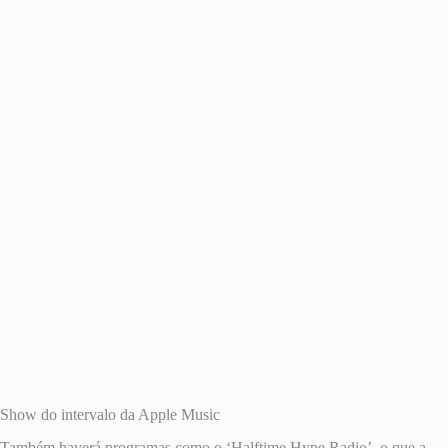
Show do intervalo da Apple Music
Também haverá programas como o ‘Halftime Hype Radio’, o que a